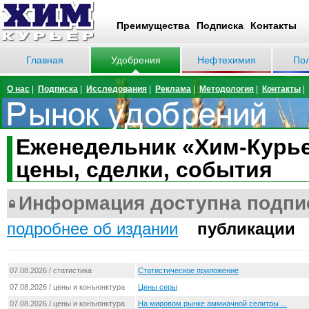
Преимущества
Подписка
Контакты
Главная
Удобрения
Нефтехимия
По
О нас
|
Подписка
|
Исследования
|
Реклама
|
Методология
|
Контакты
|
Еженедельник «Хим-Курье
цены, сделки, события
Информация доступна подпи
подробнее об издании
публикации
07.08.2026 / статистика
Статистическое приложение
07.08.2026 / цены и конъюнктура
Цены серы
07.08.2026 / цены и конъюнктура
На мировом рынке аммиачной селитры ...