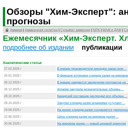
Обзоры "Хим-Эксперт": ан
прогнозы
Аммиак
|
Аммиачная селитра
|
Сульфат аммония
|
NPK
|
МАФ и ДАФ
|
Се
Ежемесячник «Хим-Эксперт. Х
подробнее об издании
публикации
Аналитические статьи
27.02.2026 /
В январе производители рекордно нарастили ...
26.02.2026 /
В феврале котировки хлорида калия на мировом 
26.12.2025 /
В январе ожидается заключение контрактов на ..
26.12.2025 /
Аграрии закупили незначительные объемы ...
28.10.2025 /
Канадский поставщик распродал все объемы ...
28.10.2025 /
Закупки хлорида калия аграриями уступают ...
29.08.2025 /
На рынке хлорида калия сохраняется умеренный
22.08.2025 /
Цены хлорида калия на мировом рынке ...
30.06.2025 /
На мировом рынке — новый ценовой ориентир