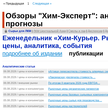
« Предыдущая
1
Следующая »
Обзоры "Хим-Эксперт": ан
прогнозы
Cырье для ЛКМ
|
ЛКМ Центральной Азии
|
Смолы и лак
|
Дисперсии
|
Д
Еженедельник «Хим-Курьер. Р
цены, аналитика, события
подробнее об издании
публикации
Аналитические статьи
06.08.2026 / цены и конъюнктура
«Аттика» пересмотрела стоимость алкидных с
06.08.2026 / цены и конъюнктура
«Лакокраска» увеличила стоимость ...
06.08.2026 / внешние рынки
По итогам II квартала 2026 года EBITDA ...
05.08.2026 / цены и конъюнктура
Рыночные цены органических пигментов
05.08.2026 / цены и конъюнктура
Рыночные цены базовых сырьевых компоненто
05.08.2026 / цены и конъюнктура
Рыночные цены сырья для производства ...
05.08.2026 / цены и конъюнктура
Рыночные цены растворителей