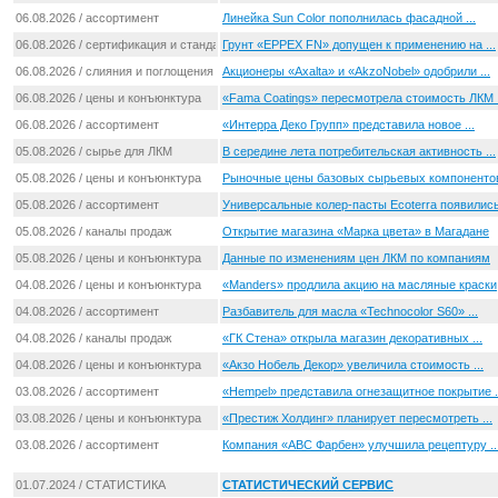
06.08.2026 / ассортимент
Линейка Sun Color пополнилась фасадной ...
06.08.2026 / сертификация и стандартизация
Грунт «EPPEX FN» допущен к применению на ...
06.08.2026 / слияния и поглощения
Акционеры «Axalta» и «AkzoNobel» одобрили ...
06.08.2026 / цены и конъюнктура
«Fama Coatings» пересмотрела стоимость ЛКМ .
06.08.2026 / ассортимент
«Интерра Деко Групп» представила новое ...
05.08.2026 / сырье для ЛКМ
В середине лета потребительская активность ...
05.08.2026 / цены и конъюнктура
Рыночные цены базовых сырьевых компоненто
05.08.2026 / ассортимент
Универсальные колер-пасты Ecoterra появились 
05.08.2026 / каналы продаж
Открытие магазина «Марка цвета» в Магадане
05.08.2026 / цены и конъюнктура
Данные по изменениям цен ЛКМ по компаниям
04.08.2026 / цены и конъюнктура
«Manders» продлила акцию на масляные краски
04.08.2026 / ассортимент
Разбавитель для масла «Technocolor S60» ...
04.08.2026 / каналы продаж
«ГК Стена» открыла магазин декоративных ...
04.08.2026 / цены и конъюнктура
«Акзо Нобель Декор» увеличила стоимость ...
03.08.2026 / ассортимент
«Hempel» представила огнезащитное покрытие .
03.08.2026 / цены и конъюнктура
«Престиж Холдинг» планирует пересмотреть ...
03.08.2026 / ассортимент
Компания «ABC Фарбен» улучшила рецептуру ..
01.07.2024 / СТАТИСТИКА
СТАТИСТИЧЕСКИЙ СЕРВИС