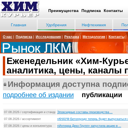
Преимущества
Подписка
Контакты
Главная
Удобрения
Нефтехимия
По
О нас
|
Подписка
|
Исследования
|
Реклама
|
Методология
|
Контакты
|
Еженедельник «Хим-Курье
аналитика, цены, каналы 
Информация доступна подпи
подробнее об издании
публикации
07.08.2026 / сертификация и стандартизация
Эпоксидные составы производства ...
07.08.2026 / ассортимент
«КНАУФ-Бетогрунд» теперь будет выпускаться в 
07.08.2026 / цены и конъюнктура
«Интерра Деко Групп» запустила акцию в ...