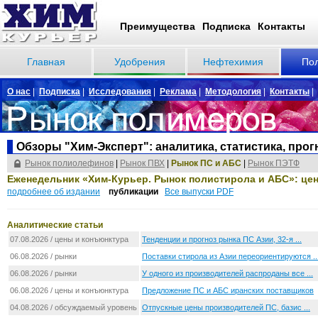
Преимущества
Подписка
Контакты
Главная
Удобрения
Нефтехимия
По
О нас
|
Подписка
|
Исследования
|
Реклама
|
Методология
|
Контакты
|
Обзоры "Хим-Эксперт": аналитика, статистика, про
Рынок полиолефинов
|
Рынок ПВХ
|
Рынок ПС и АБС
|
Рынок ПЭТФ
Еженедельник «Хим-Курьер. Рынок полистирола и АБС»: цен
подробнее об издании
публикации
Все выпуски PDF
Аналитические статьи
07.08.2026 / цены и конъюнктура
Тенденции и прогноз рынка ПС Азии, 32-я ...
06.08.2026 / рынки
Поставки стирола из Азии переориентируются ..
06.08.2026 / рынки
У одного из производителей распроданы все ...
06.08.2026 / цены и конъюнктура
Предложение ПС и АБС иранских поставщиков
04.08.2026 / обсуждаемый уровень цен
Отпускные цены производителей ПС, базис ...