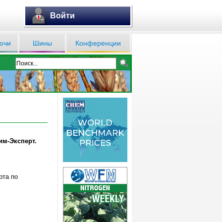
Войти
очи
Шины
Конференции
им-Эксперт.
рта по