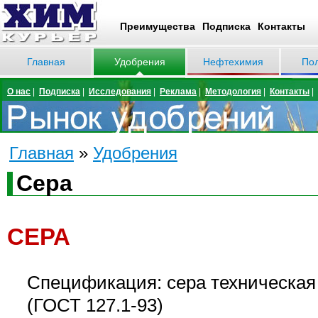
Преимущества
Подписка
Контакты
Главная
Удобрения
Нефтехимия
По
О нас
|
Подписка
|
Исследования
|
Реклама
|
Методология
|
Контакты
|
Главная
»
Удобрения
Сера
СЕРА
Спецификация: сера техническая
(ГОСТ 127.1-93)