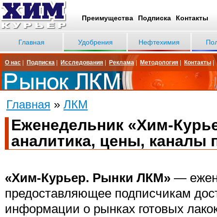
Преимущества
Подписка
Контакты
Главная
Удобрения
Нефтехимия
По
О нас
|
Подписка
|
Исследования
|
Реклама
|
Методология
|
Контакты
|
Главная
»
ЛКМ
Еженедельник «Хим-Курье
аналитика, цены, каналы 
«Хим-Курьер. Рынки ЛКМ»
— ежен
предоставляющее подписчикам дост
информации о рынках готовых лако