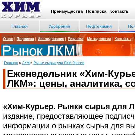
Преимущества
Подписка
Контакты
Главная
Удобрения
Нефтехимия
По
О нас
|
Подписка
|
Исследования
|
Реклама
|
Методология
|
Контакты
|
Главная
»
ЛКМ
»
Рынки сырья для ЛКМ России
Еженедельник «Хим-Курье
ЛКМ»: цены, аналитика, 
«Хим-Курьер. Рынки сырья для 
издание, предоставляющее подписч
информации о рынках сырья для вы