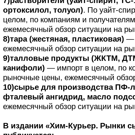
7)растворители (уайт-спирит, ТС-1
ортоксилол, толуол)
. По уайт-спи
целом, по компаниям и получателям
ежемесячный обзор ситуации на ры
8)тара (жестяная, пластиковая)
— 
ежемесячный обзор ситуации на ры
9)талловые продукты (ЖКТМ, ДТ
канифоли)
— импорт в целом, по к
рыночные цены, ежемесячный обзор
10)сырье для производства ПФ-л
фталевый ангидрид, масло подс
ежемесячный обзор ситуации на ры
В издании «Хим-Курьер. Рынки 