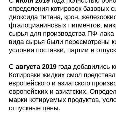
С
июля 2019
года полностью обн
определения котировок базовых с
диоксида титана, крон, железооки
фталоцианиновых пигментов, микр
сырья для производства ПФ-лака 
вида сырья были пересмотрены к
условия поставки, партии и отпус
С
августа 2019
года добавились к
Котировки жидких смол представ
европейского и азиатского произв
европейских и азиатских. Опреде
марки котируемых продуктов, усло
отпускные цены.