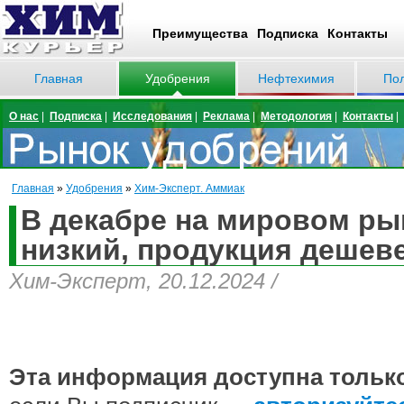
Преимущества
Подписка
Контакты
Главная
Удобрения
Нефтехимия
По
О нас
|
Подписка
|
Исследования
|
Реклама
|
Методология
|
Контакты
|
Главная
»
Удобрения
»
Хим-Эксперт. Аммиак
В декабре на мировом ры
низкий, продукция дешеве
Хим-Эксперт, 20.12.2024 /
Эта информация доступна тольк