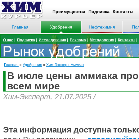
Преимущества
Подписка
Контакты
Главная
Удобрения
Нефтехимия
По
О нас
|
Подписка
|
Исследования
|
Реклама
|
Методология
|
Контакты
|
Главная
»
Удобрения
»
Хим-Эксперт. Аммиак
В июле цены аммиака про
всем мире
Хим-Эксперт, 21.07.2025 /
Эта информация доступна тольк