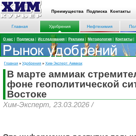
Преимущества
Подписка
Контакты
Главная
Удобрения
Нефтехимия
По
О нас
|
Подписка
|
Исследования
|
Реклама
|
Методология
|
Контакты
|
Главная
»
Удобрения
»
Хим-Эксперт. Аммиак
В марте аммиак стремите
фоне геополитической си
Востоке
Хим-Эксперт, 23.03.2026 /