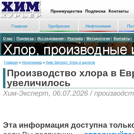
Преимущества
Подписка
Контакты
Главная
Удобрения
Нефтехимия
По
О нас
|
Подписка
|
Исследования
|
Реклама
|
Методология
|
Контакты
|
Главная
»
Неорганика
»
Хим-Эксперт. Хлор и щелочи
Производство хлора в Ев
увеличилось
Хим-Эксперт, 06.07.2026 / производс
Эта информация доступна тольк