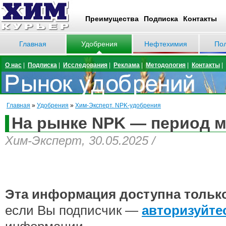
Преимущества
Подписка
Контакты
Главная
Удобрения
Нефтехимия
По
О нас
|
Подписка
|
Исследования
|
Реклама
|
Методология
|
Контакты
|
Главная
»
Удобрения
»
Хим-Эксперт. NPK-удобрения
На рынке NPK — период 
Хим-Эксперт, 30.05.2025 /
Эта информация доступна тольк
если Вы подписчик —
авторизуйте