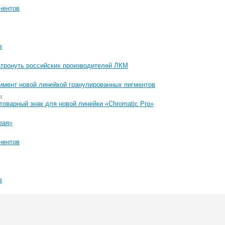
нентов
в
атронуть российских производителей ЛКМ
имент новой линейкой гранулированных пигментов
я
товарный знак для новой линейки «Chromatic Pro»
фая»
нентов
в