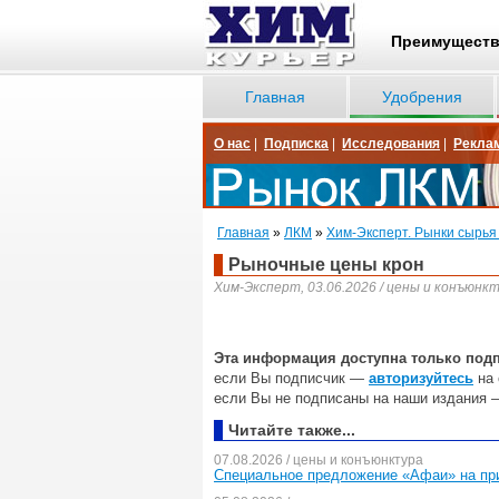
Преимущест
Главная
Удобрения
О нас
|
Подписка
|
Исследования
|
Рекла
Главная
»
ЛКМ
»
Хим-Эксперт. Рынки сырья
Рыночные цены крон
Хим-Эксперт, 03.06.2026 / цены и конъюнк
Эта информация доступна только под
если Вы подписчик —
авторизуйтесь
на 
если Вы не подписаны на наши издания 
Читайте также...
07.08.2026 / цены и конъюнктура
Специальное предложение «Афаи» на пр