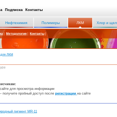
ва
Подписка
Контакты
Нефтехимия
Полимеры
ЛКМ
Хлор и щел
ма
|
Методология
|
Контакты
|
 для ЛКМ
тура
писчикам:
сайте
дл
я
пр
осмотра информации
— получите пробный доступ после
регистрации
на сайте
иродный пигмент MR-11