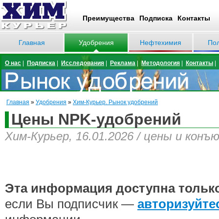
Преимущества
Подписка
Контакты
Главная
Удобрения
Нефтехимия
По
О нас
|
Подписка
|
Исследования
|
Реклама
|
Методология
|
Контакты
|
Главная
»
Удобрения
»
Хим-Курьер. Рынок удобрений
Цены NPK-удобрений
Хим-Курьер, 16.01.2026 / цены и конъ
Эта информация доступна тольк
если Вы подписчик —
авторизуйте