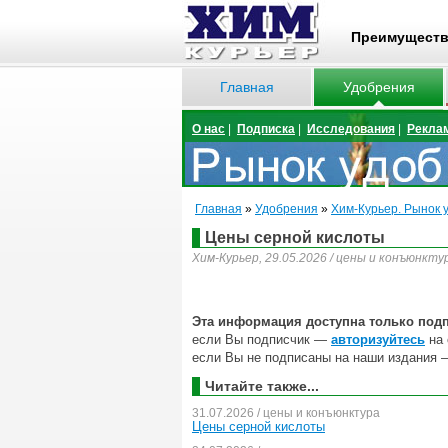
Преимущест
Главная
Удобрения
О нас
|
Подписка
|
Исследования
|
Рекла
Главная
»
Удобрения
»
Хим-Курьер. Рынок 
Цены серной кислоты
Хим-Курьер, 29.05.2026 / цены и конъюнкту
Эта информация доступна только под
если Вы подписчик —
авторизуйтесь
на 
если Вы не подписаны на наши издания 
Читайте также...
31.07.2026 / цены и конъюнктура
Цены серной кислоты