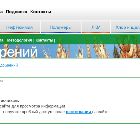
ва
Подписка
Контакты
Нефтехимия
Полимеры
ЛКМ
Хлор и щел
ма
|
Методология
|
Контакты
|
удобрений
ра
писчикам:
сайте
дл
я
пр
осмотра информации
— получите пробный доступ после
регистрации
на сайте