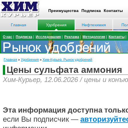
Преимущества
Подписка
Контакты
Главная
Удобрения
Нефтехимия
По
О нас
|
Подписка
|
Исследования
|
Реклама
|
Методология
|
Контакты
|
Главная
»
Удобрения
»
Хим-Курьер. Рынок удобрений
Цены сульфата аммония
Хим-Курьер, 12.06.2026 / цены и конъ
Эта информация доступна тольк
если Вы подписчик —
авторизуйте