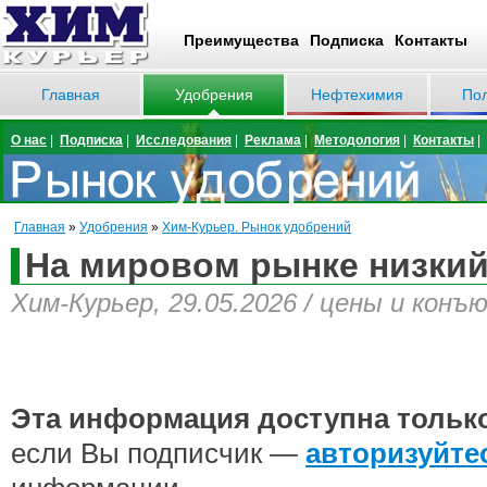
Преимущества
Подписка
Контакты
Главная
Удобрения
Нефтехимия
По
О нас
|
Подписка
|
Исследования
|
Реклама
|
Методология
|
Контакты
|
Главная
»
Удобрения
»
Хим-Курьер. Рынок удобрений
На мировом рынке низкий
Хим-Курьер, 29.05.2026 / цены и конъ
Эта информация доступна тольк
если Вы подписчик —
авторизуйте