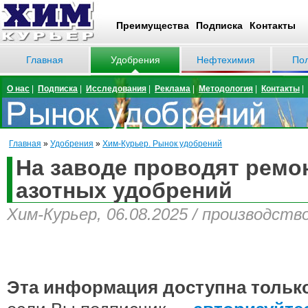
Преимущества
Подписка
Контакты
Главная
Удобрения
Нефтехимия
По
О нас
|
Подписка
|
Исследования
|
Реклама
|
Методология
|
Контакты
|
Главная
»
Удобрения
»
Хим-Курьер. Рынок удобрений
На заводе проводят ремо
азотных удобрений
Хим-Курьер, 06.08.2025 / производств
Эта информация доступна тольк