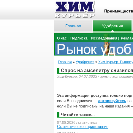
Преимущест
Главная
Удобрения
О нас
|
Подписка
|
Исследования
|
Рекла
Главная
»
Удобрения
»
Хим-Курьер. Рынок 
Спрос на амселитру снизилс
Хим-Курьер, 04.07.2025 / цены и конъюнкту
Эта информация доступна только под
если Вы подписчик —
авторизуйтесь
на 
если Вы не подписаны на наши издания 
Читайте также...
07.08.2026 / статистика
Статистическое приложение