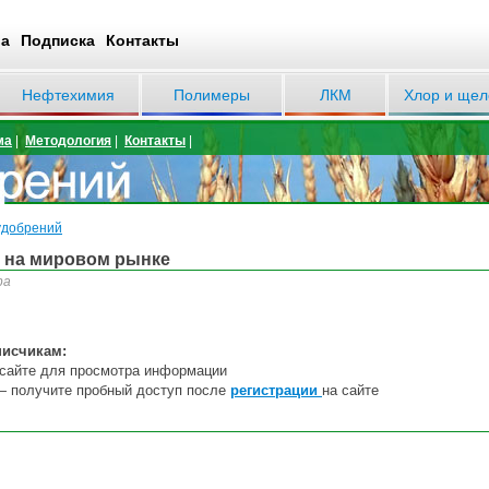
ва
Подписка
Контакты
Нефтехимия
Полимеры
ЛКМ
Хлор и щел
ма
|
Методология
|
Контакты
|
удобрений
я на мировом рынке
ра
писчикам:
сайте
дл
я
пр
осмотра информации
— получите пробный доступ после
регистрации
на сайте