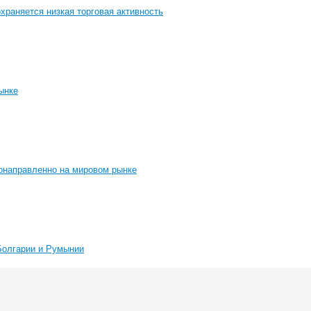
раняется низкая торговая активность
ынке
онаправленно на мировом рынке
Болгарии и Румынии