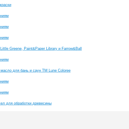
краски
аниям
аниям
аниям
ttle Greene, Paint&Paper Library и Farrow&Ball
аниям
масло для бань и саун ТМ Lune Coloree
аниям
аниям
сел для обработки древесины