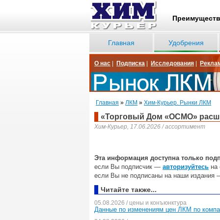
Преимущест
Главная
Удобрения
О нас
|
Подписка
|
Исследования
|
Рекла
Главная
»
ЛКМ
»
Хим-Курьер. Рынки ЛКМ
«Торговый Дом «ОСМО» расш
Хим-Курьер, 17.06.2026 / ассортимент
Эта информация доступна только под
если Вы подписчик —
авторизуйтесь
на 
если Вы не подписаны на наши издания 
Читайте также...
05.08.2026 / цены и конъюнктура
Данные по изменениям цен ЛКМ по комп