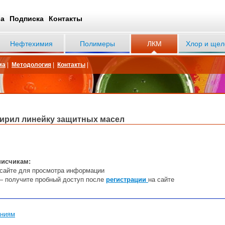
ва
Подписка
Контакты
Нефтехимия
Полимеры
ЛКМ
Хлор и щел
ма
|
Методология
|
Контакты
|
ирил линейку защитных масел
писчикам:
сайте
дл
я
пр
осмотра информации
— получите пробный доступ после
регистрации
на сайте
аниям