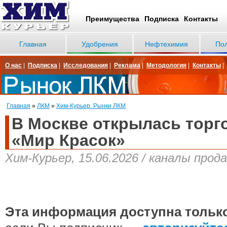
Преимущества
Подписка
Контакты
Главная
Удобрения
Нефтехимия
По
О нас
|
Подписка
|
Исследования
|
Реклама
|
Методология
|
Контакты
|
Главная
»
ЛКМ
»
Хим-Курьер. Рынки ЛКМ
В Москве открылась торг
«Мир Красок»
Хим-Курьер, 15.06.2026 / каналы прод
Эта информация доступна тольк