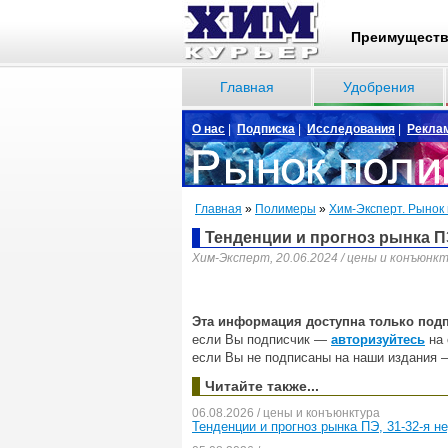
Преимущест
Главная
Удобрения
О нас
|
Подписка
|
Исследования
|
Рекла
Главная
»
Полимеры
»
Хим-Эксперт. Рынок
Тенденции и прогноз рынка ПЭ
Хим-Эксперт, 20.06.2024 / цены и конъюнк
Эта информация доступна только под
если Вы подписчик —
авторизуйтесь
на 
если Вы не подписаны на наши издания 
Читайте также...
06.08.2026 / цены и конъюнктура
Тенденции и прогноз рынка ПЭ, 31-32-я н