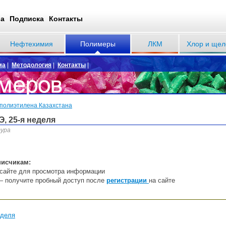
ва
Подписка
Контакты
Нефтехимия
Полимеры
ЛКМ
Хлор и щел
ма
|
Методология
|
Контакты
|
 полиэтилена Казахстана
, 25-я неделя
тура
писчикам:
сайте
дл
я
пр
осмотра информации
— получите пробный доступ после
регистрации
на сайте
еделя