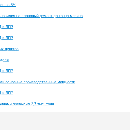
ись на 5%
ановился на плановый ремонт до конца месяца
Д и ЛПЭ
Д и ЛПЭ
ых пунктов
еделя
Д и ЛПЭ
ули основные производственные мощности
Д и ЛПЭ
инами превысил 2,7 тыс. тонн