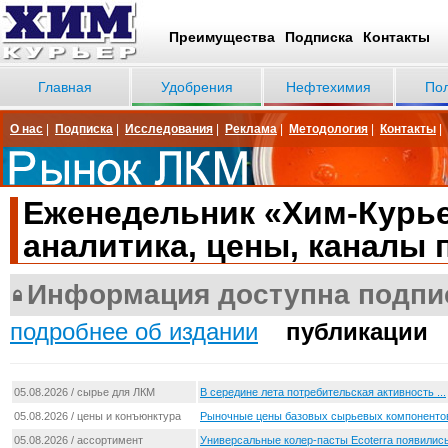
Преимущества
Подписка
Контакты
Главная
Удобрения
Нефтехимия
По
О нас
|
Подписка
|
Исследования
|
Реклама
|
Методология
|
Контакты
|
Еженедельник «Хим-Курье
аналитика, цены, каналы 
Информация доступна подпи
подробнее об издании
публикации
05.08.2026 / сырье для ЛКМ
В середине лета потребительская активность ...
05.08.2026 / цены и конъюнктура
Рыночные цены базовых сырьевых компоненто
05.08.2026 / ассортимент
Универсальные колер-пасты Ecoterra появились 