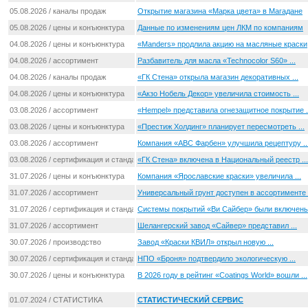
05.08.2026 / каналы продаж
Открытие магазина «Марка цвета» в Магадане
05.08.2026 / цены и конъюнктура
Данные по изменениям цен ЛКМ по компаниям
04.08.2026 / цены и конъюнктура
«Manders» продлила акцию на масляные краски
04.08.2026 / ассортимент
Разбавитель для масла «Technocolor S60» ...
04.08.2026 / каналы продаж
«ГК Стена» открыла магазин декоративных ...
04.08.2026 / цены и конъюнктура
«Акзо Нобель Декор» увеличила стоимость ...
03.08.2026 / ассортимент
«Hempel» представила огнезащитное покрытие .
03.08.2026 / цены и конъюнктура
«Престиж Холдинг» планирует пересмотреть ...
03.08.2026 / ассортимент
Компания «ABC Фарбен» улучшила рецептуру ..
03.08.2026 / сертификация и стандартизация
«ГК Стена» включена в Национальный реестр ...
31.07.2026 / цены и конъюнктура
Компания «Ярославские краски» увеличила ...
31.07.2026 / ассортимент
Универсальный грунт доступен в ассортименте .
31.07.2026 / сертификация и стандартизация
Системы покрытий «Ви Сайбер» были включены 
31.07.2026 / ассортимент
Шелангерский завод «Сайвер» представил ...
30.07.2026 / производство
Завод «Краски КВИЛ» открыл новую ...
30.07.2026 / сертификация и стандартизация
НПО «Броня» подтвердило экологическую ...
30.07.2026 / цены и конъюнктура
В 2026 году в рейтинг «Coatings World» вошли ...
01.07.2024 / СТАТИСТИКА
СТАТИСТИЧЕСКИЙ СЕРВИС