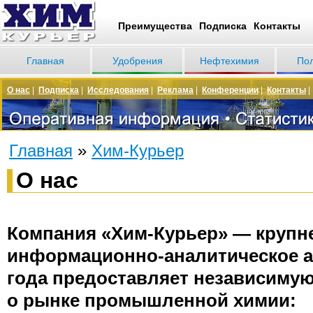
Преимущества
Подписка
Контакты
Главная
Удобрения
Нефтехимия
По
О нас
|
Подписка
|
Исследования
|
Реклама
|
Конференции
|
Контакты
Главная
»
Хим-Курьер
О нас
Компания «Хим-Курьер» — крупн
информационно-аналитическое аг
года предоставляет независиму
о рынке промышленной химии: