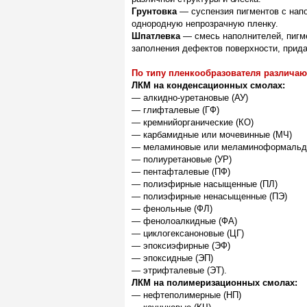
Грунтовка
— суспензия пигментов с нап
однородную непрозрачную пленку.
Шпатлевка
— смесь наполнителей, пигме
заполнения дефектов поверхности, прида
По типу пленкообразователя различаю
ЛКМ на конденсационных смолах:
— алкидно-уретановые (АУ)
— глифталевые (ГФ)
— кремнийорганические (КО)
— карбамидные или мочевинные (МЧ)
— меламиновые или меламиноформальд
— полиуретановые (УР)
— пентафталевые (ПФ)
— полиэфирные насыщенные (ПЛ)
— полиэфирные ненасыщенные (ПЭ)
— фенольные (ФЛ)
— фенолоалкидные (ФА)
— циклогексаноновые (ЦГ)
— эпоксиэфирные (ЭФ)
— эпоксидные (ЭП)
— этрифталевые (ЭТ).
ЛКМ на полимеризационных смолах:
— нефтеполимерные (НП)