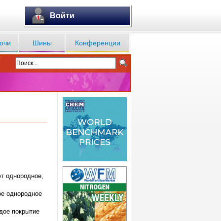
Войти
очи
Шины
Конференции
т однородное,
ое однородное
дое покрытие