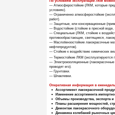
По условиям эксплуатации ЛКМ можно
— Атмосферостойкие (ЛКМ, которые пред
условиях).
— Ограниченно атмосферостойкие (экспл
работ).
— Защитные, или консервационные (прим
— Водостойкие (стойкие в пресной воде, 
— Специальные (ЛКМ, стойкие к воздейс
противообрастающие, светящиеся, лакок
— Маслобензостойкие лакокрасочные мат
нефтепродуктов).
— Стойкие к воздействию химических вещ
— Термостойкие ЛКМ (эксплуатируются п
— Электроизоляционные (лакокрасочные м
проводят его).
— Грунтовки.
— Шпаклевки.
Оперативная информация в еженедел
Ассортимент лакокрасочной проду
Изменение ассортимента импортно
Объемы производства, экспорта и
Планы расширения мощностей, стр
Демонтаж лакокрасочного оборудо
Динамика колебаний рыночных це