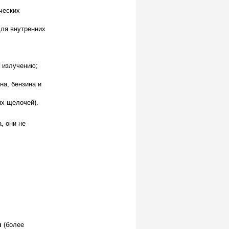
ческих
для внутренних
 излучению;
а, бензина и
ых щелочей).
, они не
м
(более