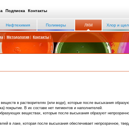
ва
Подписка
Контакты
Нефтехимия
Полимеры
ЛКМ
Хлор и щел
ма
|
Методология
|
Контакты
|
еществ в растворителях (или воде), которые после высыхания образую
ка) покрытие. В их составе нет пигментов и наполнителей.
образующих веществах, которые после высыхания образуют непрозрачн
лей в лаке, которая после высыхания обеспечивает непрозрачное, твер