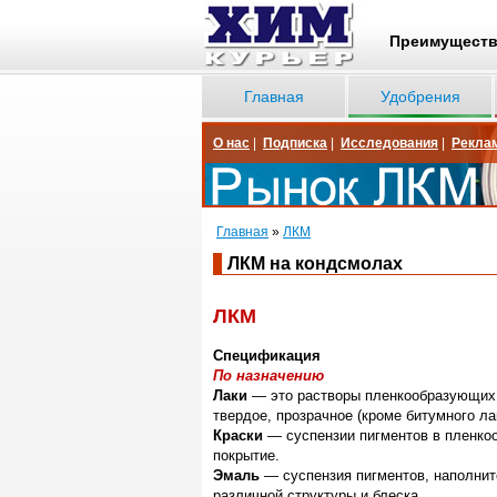
Преимущест
Главная
Удобрения
О нас
|
Подписка
|
Исследования
|
Рекла
Главная
»
ЛКМ
ЛКМ на кондсмолах
ЛКМ
Спецификация
По назначению
Лаки
— это растворы пленкообразующих в
твердое, прозрачное (кроме битумного ла
Краски
— суспензии пигментов в пленко
покрытие.
Эмаль
— суспензия пигментов, наполните
различной структуры и блеска.