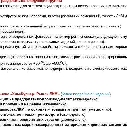
 разделить на следующие группы
назначены для эксплуатации под открытым небом в различных климати
уатируемые под навесами, внутри различных помещений, то есть ЛКМ 
еняются для временной защиты изделий, при перевозках и хранении).
морской воде).
твию определенных факторов, например рентгеновскому, радиационному
расочные материалы для кожаных изделий, ткани и резины).
ериалы (устойчивы к воздействию смазок и минеральных масел, керосин
еств (агрессивных паров и газов, кислот, растворов и концентрированн
о
о
ри температуре от +50
С до +500
С).
атериалы, которые можно подвергать воздействию электрического тока
ьнике
«Хим-Курьер. Рынок ЛКМ»
(
более подробно об издании
)
кции на предприятиях-производителях
(еженедельно).
й продукции на рынке
(еженедельно).
 импорта ЛКМ по основным товарным группам
(ежемесячно).
оительство новых производств
(еженедельно).
вания на предприятиях отрасли
(еженедельно).
н основных марок лакокрасочных материалов и ценовым сегмента