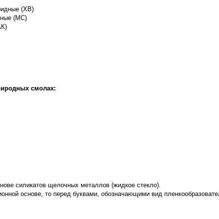
идные (ХВ)
ные (МС)
АК)
риродных смолах:
нове силикатов щелочных металлов (жидкое стекло).
онной основе, то перед буквами, обозначающими вид пленкообразовате