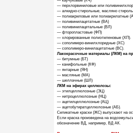
— каучуковые (КЧ)
— перхлорвиниловые или поливинилхлор
— алкидно-стирольные, масляно стироль
— полиакриловые или полиакрилатные (
— поливинилацетатные (ВА)
— поливинилацетальные (ВЛ)
— фторопластовые (ФП)
— хлорированные полиэтиленовые (ХП).
— сополимеро-винилхлоридные (ХС)
— сополимеро-винилацетатные (ВС).
Лакокрасочные материалы (ЛКМ) на п
— битумные (БТ)
— канифольные (КФ)
— янтарные (ЯН)
— масляные (МА)
— шеллачные (ШЛ)
ЛКМ на эфирах целлюлозы:
— этилцеллюлозные (ЭЦ)
— нитроцеллюлозные (НЦ)
— ацетилцеллюлозные (АЦ)
— ацетобутиратцеллюлозные (АБ).
Силикатные краски (ЖС) выпускают на ос
Если краска произведена на водоэмульси
обозначение ВД, например, ВД АК.