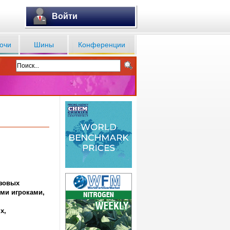
Войти
очи
Шины
Конференции
азовых
ми игроками,
х,