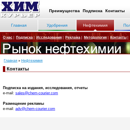
Преимущества
Подписка
Контакты
Главная
Удобрения
Нефтехимия
По
О нас
|
Подписка
|
Исследования
|
Реклама
|
Методология
|
Контакты
|
Главная
»
Нефтехимия
Контакты
Подписка на издания, исследования, отчеты
e-mail:
sales@chem-courier.com
Размещение рекламы
e-mail:
adv@chem-courier.com