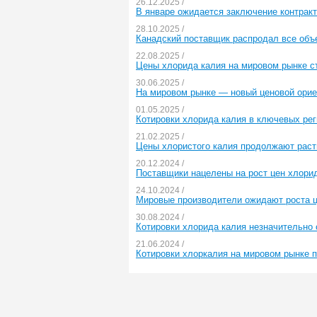
26.12.2025 /
В январе ожидается заключение контракт
28.10.2025 /
Канадский поставщик распродал все объ
22.08.2025 /
Цены хлорида калия на мировом рынке с
30.06.2025 /
На мировом рынке — новый ценовой орие
01.05.2025 /
Котировки хлорида калия в ключевых ре
21.02.2025 /
Цены хлористого калия продолжают раст
20.12.2024 /
Поставщики нацелены на рост цен хлорид
24.10.2024 /
Мировые производители ожидают роста ц
30.08.2024 /
Котировки хлорида калия незначительно с
21.06.2024 /
Котировки хлоркалия на мировом рынке 