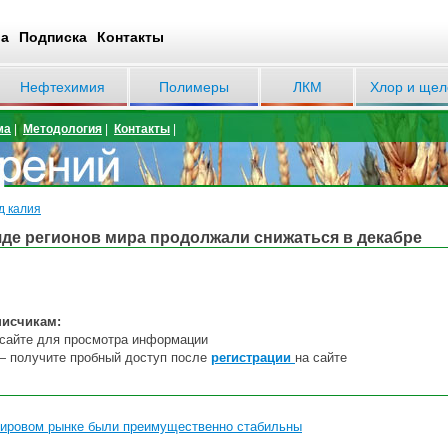
ва
Подписка
Контакты
Нефтехимия
Полимеры
ЛКМ
Хлор и щел
ма
|
Методология
|
Контакты
|
д калия
яде регионов мира продолжали снижаться в декабре
писчикам:
сайте
дл
я
пр
осмотра информации
— получите пробный доступ после
регистрации
на сайте
мировом рынке были преимущественно стабильны