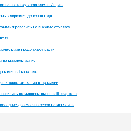
ов на поставку хлоркалия в Индию
емы хлоркалия до конца года
табилизировались на высоких отметках
нтир
гионах мира продолжают расти
и на мировом рынке
а калия в I квартале
ен хлористого калия в Бразилии
низились на мировом рынке в III квартале
последние два месяца особо не менялись