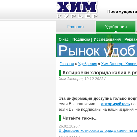
Преимущест
Главная
Удобрения
О нас
|
Подписка
|
Исследования
|
Рекла
Главная
»
Удобрения
»
Хим-Эксперт. Хлори
Котировки хлорида калия в р
Хим-Эксперт, 19.12.2023 /
Эта информация доступна только под
если Вы подписчик —
авторизуйтесь
на 
если Вы не подписаны на наши издания 
Читайте также...
26.02.2026 /
В феврале котировки хлорида калия на 