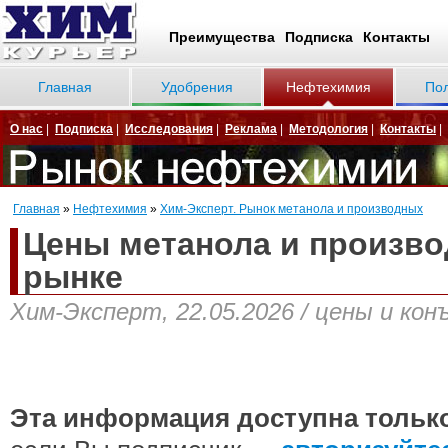
Преимущества
Подписка
Контакты
Главная
Удобрения
Нефтехимия
По
О нас
|
Подписка
|
Исследования
|
Реклама
|
Методология
|
Контакты
|
Главная
»
Нефтехимия
»
Хим-Эксперт. Рынок метанола и производных
Цены метанола и произво
рынке
Хим-Эксперт, 22.05.2026 / цены и ко
Эта информация доступна тольк