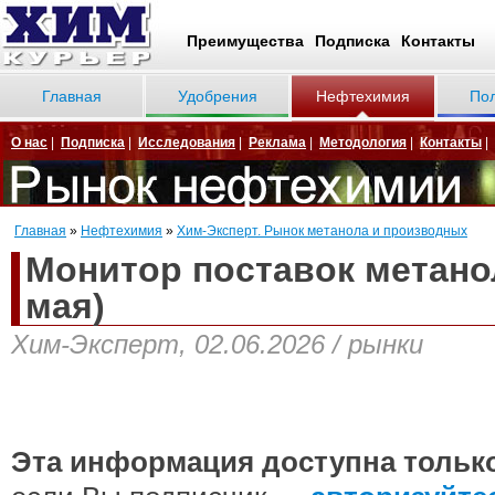
Преимущества
Подписка
Контакты
Главная
Удобрения
Нефтехимия
По
О нас
|
Подписка
|
Исследования
|
Реклама
|
Методология
|
Контакты
|
Главная
»
Нефтехимия
»
Хим-Эксперт. Рынок метанола и производных
Монитор поставок метанол
мая)
Хим-Эксперт, 02.06.2026 / рынки
Эта информация доступна тольк