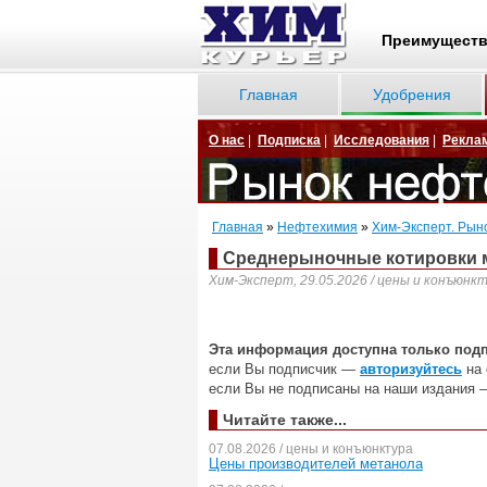
Преимущест
Главная
Удобрения
О нас
|
Подписка
|
Исследования
|
Рекла
Главная
»
Нефтехимия
»
Хим-Эксперт. Рын
Среднерыночные котировки м
Хим-Эксперт, 29.05.2026 / цены и конъюнк
Эта информация доступна только под
если Вы подписчик —
авторизуйтесь
на 
если Вы не подписаны на наши издания 
Читайте также...
07.08.2026 / цены и конъюнктура
Цены производителей метанола