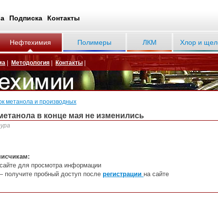
ва
Подписка
Контакты
Нефтехимия
Полимеры
ЛКМ
Хлор и щел
ма
|
Методология
|
Контакты
|
ок метанола и производных
етанола в конце мая не изменились
тура
писчикам:
сайте
дл
я
пр
осмотра информации
— получите пробный доступ после
регистрации
на сайте